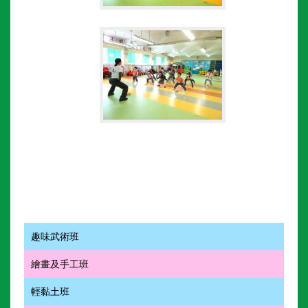
趣味武術班
繪畫及手工班
輕黏土班