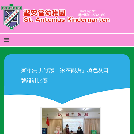
齊守法 共守護「家在觀塘」填色及口
號設計比賽