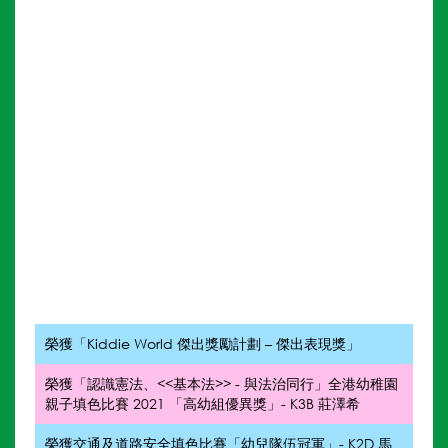
榮獲「Kiddie World 傑出獎勵計劃 – 傑出表現獎」
榮獲「認識憲法、<<基本法>> - 與法治同行」全港幼稚園
親子填色比賽 2021 「高幼組優異獎」- K3B 莊澤希
榮獲交通及道路安全填色比賽「幼兒隊伍冠軍」- K2D 馬